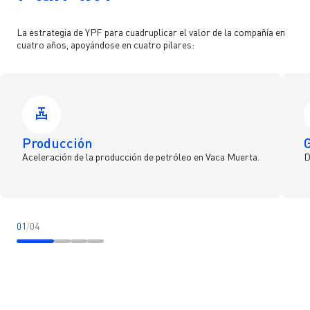
Ir a YPF Boxes >
Servicios para inversores
La estrategia de YPF para cuadruplicar el valor de la compañía en
Ir a App YPF >
cuatro años, apoyándose en cuatro pilares:
Calendario
Ir a ServiClub >
Preguntas Frecuentes
Comunicate con nosotros
Formulario de Contacto
Producción
Aceleración de la producción de petróleo en Vaca Muerta.
D
01
/
04