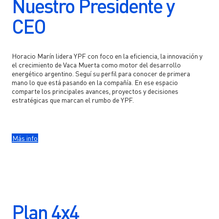
Nuestro Presidente y
Otras Ventas
Gobierno corporativo
CEO
Ir a YPF Gas >
YPF Luz >
Composición accionaria
Gas a granel
VMOS >
Capital suscripto
Horacio Marín lidera YPF con foco en la eficiencia, la innovación y
Gas envasado
el crecimiento de Vaca Muerta como motor del desarrollo
energético argentino. Seguí su perfil para conocer de primera
Directorio
mano lo que está pasando en la compañía. En ese espacio
Comprá tu garrafa YPF
comparte los principales avances, proyectos y decisiones
Comisión fiscalizadora
estratégicas que marcan el rumbo de YPF.
Envases livianos
Comité de auditoria
Ir a YPF Ruta>
Comités del directorio
Más info
Blog
Management
Webinars
Asamblea de accionistas
Ir a Lubricantes YPF >
Estatuto
Ir a YPF Química >
Plan 4x4
Documentos corporativos