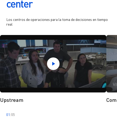
center
Los centros de operaciones para la toma de decisiones en tiempo
real
Upstream
Comp
01
/
05