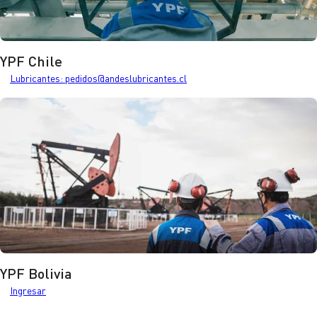
YPF Chile
Lubricantes
Lubricantes: pedidos@andeslubricantes.cl
YPF Bolivia
Ir a YPF Bolivia
Ingresar