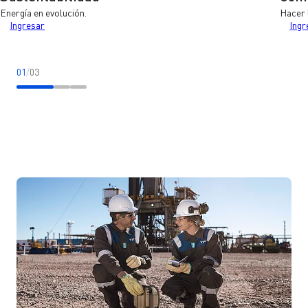
Energía en evolución.
Hacer 
Ir a sustentabilidad
Ir a
Ingresar
Ingr
01
/
03