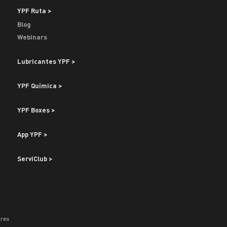
YPF Ruta >
Blog
Webinars
Lubricantes YPF >
YPF Química >
YPF Boxes >
App YPF >
ServiClub >
res