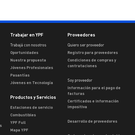
Trabajar en YPF
Proveedores
Trabajá con nosotros
Quiero ser proveedor
Oportunidades
Registro para proveedores
Nuestra propuesta
Condiciones de compras y
contrataciones
Jóvenes Profesionales
Pasantías
Soy proveedor
Jóvenes en Tecnología
Información para el pago de
facturas
Productos y Servicios
Certificados e información
impositiva
Estaciones de servicio
Combustibles
Desarrollo de proveedores
YPF Full
s
Mapa YPF