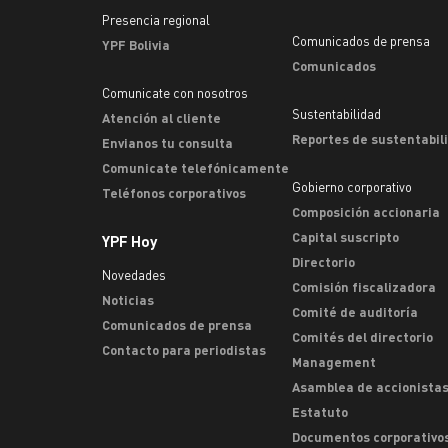
Presencia regional
Comunicados de prensa
YPF Bolivia
Comunicados
Comunicate con nosotros
Sustentabilidad
Atención al cliente
Reportes de sustentabil
Envianos tu consulta
Comunicate telefónicamente
Gobierno corporativo
Teléfonos corporativos
Composición accionaria
Capital suscripto
YPF Hoy
Directorio
Novedades
Comisión fiscalizadora
Noticias
Comité de auditoría
Comunicados de prensa
Comités del directorio
Contacto para periodistas
Management
Asamblea de accionista
Estatuto
Documentos corporativo