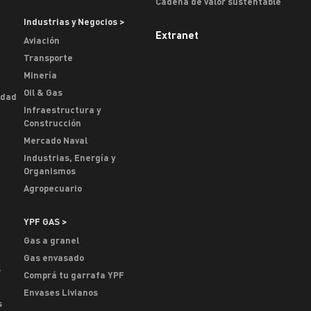
Cadena de valor sustentable
Industrias y Negocios >
Extranet
Aviación
Transporte
Minería
Oil & Gas
idad
Infraestructura y
Construcción
Mercado Naval
Industrias, Energía y
Organismos
Agropecuario
YPF GAS >
Gas a granel
Gas envasado
s
Comprá tu garrafa YPF
Envases Livianos
s